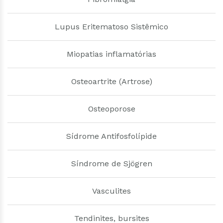
Lupus Eritematoso Sistêmico
Miopatias inflamatórias
Osteoartrite (Artrose)
Osteoporose
Sídrome Antifosfolípide
Síndrome de Sjögren
Vasculites
Tendinites, bursites